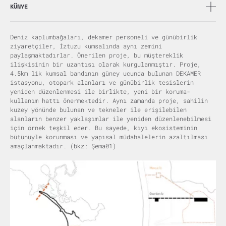
KÜNYE
Caner Bilgin
Hasan Bulut Cebeci
Deniz kaplumbağaları, dekamer personeli ve günübirlik
İlkan Cemre Acar
ziyaretçiler, İztuzu kumsalında aynı zemini
Sertaç Gürel
paylaşmaktadırlar. Önerilen proje, bu müştereklik
ilişkisinin bir uzantısı olarak kurgulanmıştır. Proje,
4.5km lik kumsal bandının güney ucunda bulunan DEKAMER
istasyonu, otopark alanları ve günübirlik tesislerin
yeniden düzenlenmesi ile birlikte, yeni bir koruma-
kullanım hattı önermektedir. Aynı zamanda proje, sahilin
kuzey yönünde bulunan ve tekneler ile erişilebilen
alanların benzer yaklaşımlar ile yeniden düzenlenebilmesi
için örnek teşkil eder. Bu sayede, kıyı ekosisteminin
bütünüyle korunması ve yapısal müdahalelerin azaltılması
amaçlanmaktadır. (bkz: Şema01)