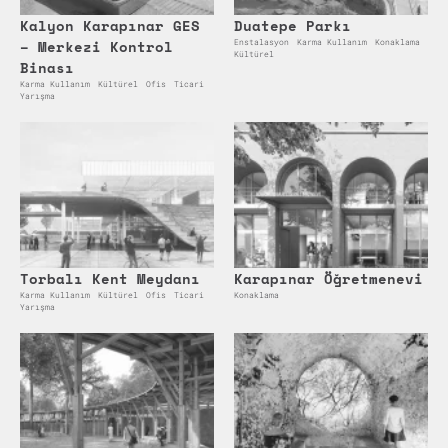
Kalyon Karapınar GES
Duatepe Parkı
– Merkezi Kontrol
Enstalasyon
Karma Kullanım
Konaklama
Kültürel
Binası
Karma Kullanım
Kültürel
Ofis
Ticari
Yarışma
Torbalı Kent Meydanı
Karapınar Öğretmenevi
Karma Kullanım
Kültürel
Ofis
Ticari
Konaklama
Yarışma