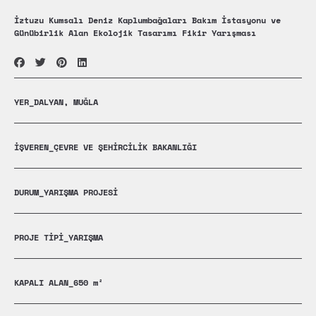
İztuzu Kumsalı Deniz Kaplumbağaları Bakım İstasyonu ve
Günübirlik Alan Ekolojik Tasarımı Fikir Yarışması
YER_DALYAN, MUĞLA
İŞVEREN_ÇEVRE VE ŞEHİRCİLİK BAKANLIĞI
DURUM_
YARIŞMA PROJESİ
PROJE TİPİ_
YARIŞMA
KAPALI ALAN_65
0 m²