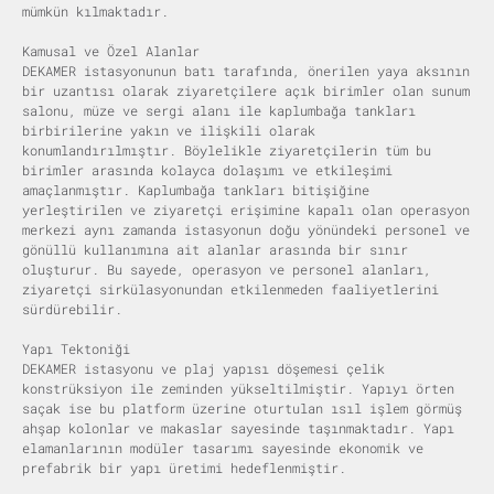
mümkün kılmaktadır.
Kamusal ve Özel Alanlar
DEKAMER istasyonunun batı tarafında, önerilen yaya aksının
bir uzantısı olarak ziyaretçilere açık birimler olan sunum
salonu, müze ve sergi alanı ile kaplumbağa tankları
birbirilerine yakın ve ilişkili olarak
konumlandırılmıştır. Böylelikle ziyaretçilerin tüm bu
birimler arasında kolayca dolaşımı ve etkileşimi
amaçlanmıştır. Kaplumbağa tankları bitişiğine
yerleştirilen ve ziyaretçi erişimine kapalı olan operasyon
merkezi aynı zamanda istasyonun doğu yönündeki personel ve
gönüllü kullanımına ait alanlar arasında bir sınır
oluşturur. Bu sayede, operasyon ve personel alanları,
ziyaretçi sirkülasyonundan etkilenmeden faaliyetlerini
sürdürebilir.
Yapı Tektoniği
DEKAMER istasyonu ve plaj yapısı döşemesi çelik
konstrüksiyon ile zeminden yükseltilmiştir. Yapıyı örten
saçak ise bu platform üzerine oturtulan ısıl işlem görmüş
ahşap kolonlar ve makaslar sayesinde taşınmaktadır. Yapı
elamanlarının modüler tasarımı sayesinde ekonomik ve
prefabrik bir yapı üretimi hedeflenmiştir.