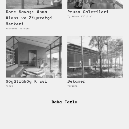
Kore Savaşı Anma
Prusa Galerileri
Alanı ve Ziyaretçi
İç Mekan
Kültürel
Merkezi
Kültürel
Yarışma
Söğütlüköy K Evi
Dekamer
Konut
Yarışma
Daha Fazla