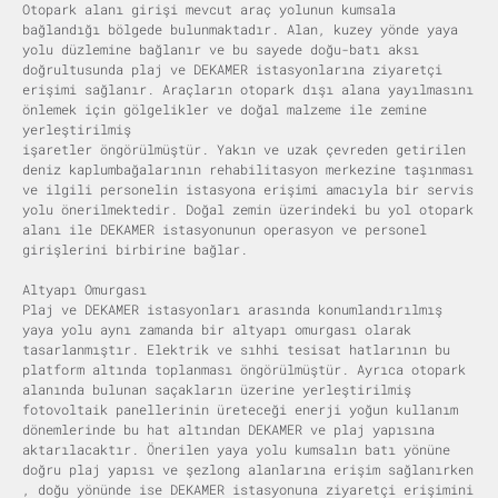
Otopark alanı girişi mevcut araç yolunun kumsala
bağlandığı bölgede bulunmaktadır. Alan, kuzey yönde yaya
yolu düzlemine bağlanır ve bu sayede doğu-batı aksı
doğrultusunda plaj ve DEKAMER istasyonlarına ziyaretçi
erişimi sağlanır. Araçların otopark dışı alana yayılmasını
önlemek için gölgelikler ve doğal malzeme ile zemine
yerleştirilmiş
işaretler öngörülmüştür. Yakın ve uzak çevreden getirilen
deniz kaplumbağalarının rehabilitasyon merkezine taşınması
ve ilgili personelin istasyona erişimi amacıyla bir servis
yolu önerilmektedir. Doğal zemin üzerindeki bu yol otopark
alanı ile DEKAMER istasyonunun operasyon ve personel
girişlerini birbirine bağlar.
Altyapı Omurgası
Plaj ve DEKAMER istasyonları arasında konumlandırılmış
yaya yolu aynı zamanda bir altyapı omurgası olarak
tasarlanmıştır. Elektrik ve sıhhi tesisat hatlarının bu
platform altında toplanması öngörülmüştür. Ayrıca otopark
alanında bulunan saçakların üzerine yerleştirilmiş
fotovoltaik panellerinin üreteceği enerji yoğun kullanım
dönemlerinde bu hat altından DEKAMER ve plaj yapısına
aktarılacaktır. Önerilen yaya yolu kumsalın batı yönüne
doğru plaj yapısı ve şezlong alanlarına erişim sağlanırken
, doğu yönünde ise DEKAMER istasyonuna ziyaretçi erişimini